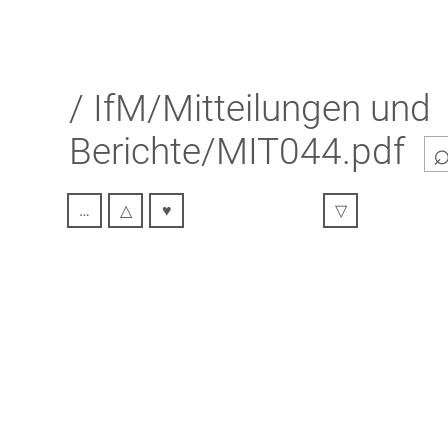
/
IfM/Mitteilungen und
Berichte/MIT044.pdf
…
△
♥
▽