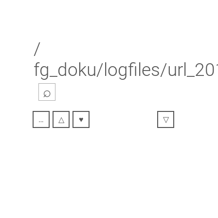
/
fg_doku/logfiles/url_2
⌕
…
△
♥
▽